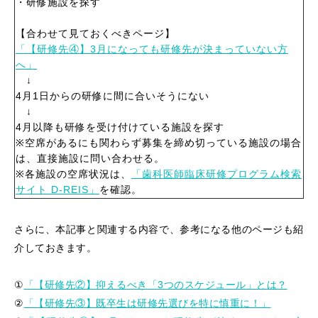
・研修施設を探す
【合わせて見ておくべきページ】
「【研修先④】3月になっても研修先が決まっていない方
へ」
↓
4月1日からの研修に間に合いそうにない
↓
4月以降も研修を受け付けている施設を探す
※空席があるにも関わらず募集を締め切っている施設の場合
は、直接施設に問い合わせる。
※各施設の空席状況は、
「歯科医師臨床研修プログラム検索
サイト D-REIS」
を確認。
さらに、本記事と関連する内容で、参考になる他のページも紹
介しておきます。
①
「【研修先②】抑えるべき「3つのスケジュール」とは？
②
「【研修先③】既卒生は研修先選びを特に慎重に！」